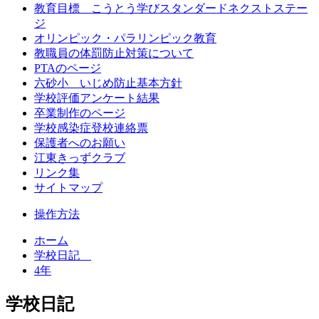
教育目標 こうとう学びスタンダードネクストステー
ジ
オリンピック・パラリンピック教育
教職員の体罰防止対策について
PTAのページ
六砂小 いじめ防止基本方針
学校評価アンケート結果
卒業制作のページ
学校感染症登校連絡票
保護者へのお願い
江東きっずクラブ
リンク集
サイトマップ
操作方法
ホーム
学校日記
4年
学校日記