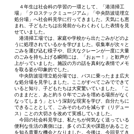
４年生は社会科の学習の一環として、「港清掃工
場」「クロステックミュージアム」「中央防波堤埋立
処分場」へ社会科見学に行ってきました。天気にも恵
まれ、子どもたちは出発前からわくわくした表情を見
せていました。
港清掃工場では、家庭や学校から出たごみがどのよ
うに処理されているかを学びました。収集車が次々と
ごみを運び込む様子や、巨大なクレーンが一度に大量
のごみを持ち上げる瞬間には、「おぉー！」と歓声が
上がっていました。施設の方の話を真剣な表情でメモ
を取る姿が印象的でした。
中央防波堤埋立処分場では、バスに乗ったまま広大
な処分場を見学しました。ここがすべてごみでできて
いると知り、子どもたちは大変驚いていました。「こ
のままだと、あと約５０年でごみを埋める場所がなく
なってしまう」という深刻な現実を学び、自分たちに
できることとして、ごみそのものを減らす（リデュー
ス）ことの大切さを改めて実感していました。
今回の社会科見学は、私たちが何気なく送っている
便利な生活の裏側には、多くの工夫や課題があること
を知る貴重な機会となりました。今後は、今回見てき