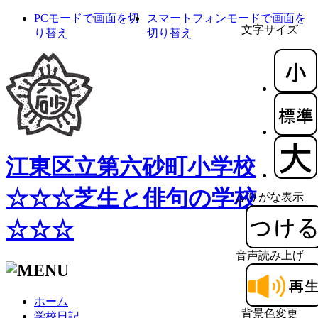
PCモードで画面を切
スマートフォンモードで画面を
文字サイズ
り替え
切り替え
江東区立第六砂町小学校
☆☆☆芝生と俳句の学校
ふりがな表示
☆☆☆
音声読み上げ
ホーム
背景色変更
学校日記