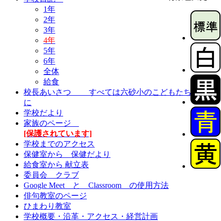
1年
2年
3年
4年
5年
6年
全体
給食
校長あいさつ すべては六砂小のこどもたちのため
に
学校だより
家族のページ
[保護されています]
学校までのアクセス
保健室から 保健だより
給食室から 献立表
委員会 クラブ
Google Meet と Classroom の使用方法
俳句教室のページ
ひまわり教室
学校概要・沿革・アクセス・経営計画